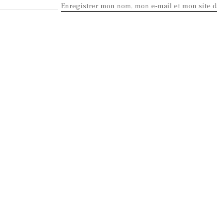
Enregistrer mon nom, mon e-mail et mon site 
KEEP IN TOUCH
Contact me
 Copyright 2017. All Rights Reserved.
Ovis Nigra
. Design :
InPulsi