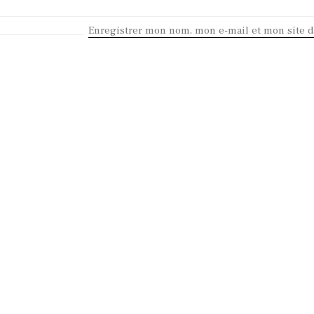
Enregistrer mon nom, mon e-mail et mon site 
KEEP IN TOUCH
Contact me
 Copyright 2017. All Rights Reserved.
Ovis Nigra
. Design :
InPulsi