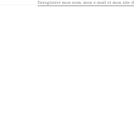
Enregistrer mon nom, mon e-mail et mon site 
KEEP IN TOUCH
Contact me
 Copyright 2017. All Rights Reserved.
Ovis Nigra
. Design :
InPulsi